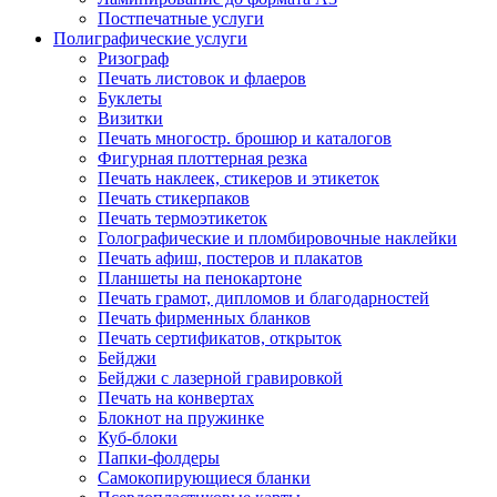
Постпечатные услуги
Полиграфические услуги
Ризограф
Печать листовок и флаеров
Буклеты
Визитки
Печать многостр. брошюр и каталогов
Фигурная плоттерная резка
Печать наклеек, стикеров и этикеток
Печать стикерпаков
Печать термоэтикеток
Голографические и пломбировочные наклейки
Печать афиш, постеров и плакатов
Планшеты на пенокартоне
Печать грамот, дипломов и благодарностей
Печать фирменных бланков
Печать сертификатов, открыток
Бейджи
Бейджи с лазерной гравировкой
Печать на конвертах
Блокнот на пружинке
Куб-блоки
Папки-фолдеры
Самокопирующиеся бланки