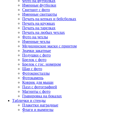
Фото на футболках
Именные футболки
Свитшот с фото
Именные свитшоты
Печать на кепках и бейсболках
Печать на кружках
Печать на тарелках
Печать на любых чехлах
Фото на чехлы
Именные чехлы
Медицинские маски с принтом
Значки закатные
Подушки с фото
Брелок с фото
Брелок с гос. номером
Шар с фото
Фотокристаллы
Фотокамень
Коврик для мыши
Пазл с фотографией
Магниты с фото
Гравировка на бокалах
Таблички и стенды
Плакетки наградные
Флаги и вымпелы