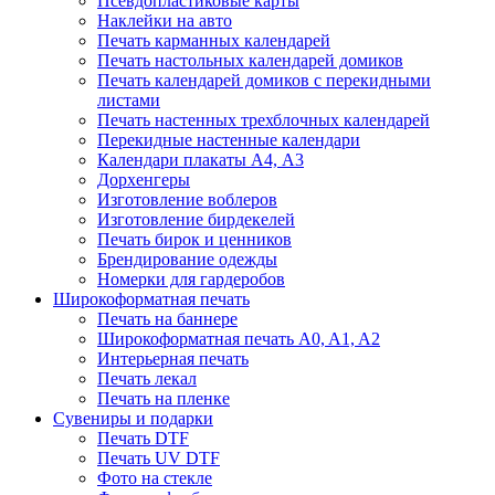
Псевдопластиковые карты
Наклейки на авто
Печать карманных календарей
Печать настольных календарей домиков
Печать календарей домиков с перекидными
листами
Печать настенных трехблочных календарей
Перекидные настенные календари
Календари плакаты А4, А3
Дорхенгеры
Изготовление воблеров
Изготовление бирдекелей
Печать бирок и ценников
Брендирование одежды
Номерки для гардеробов
Широкоформатная печать
Печать на баннере
Широкоформатная печать A0, A1, A2
Интерьерная печать
Печать лекал
Печать на пленке
Сувениры и подарки
Печать DTF
Печать UV DTF
Фото на стекле