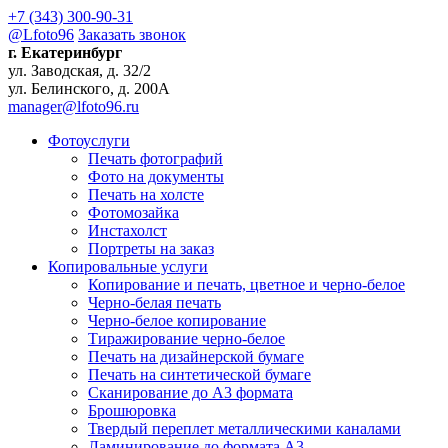
+7 (343) 300-90-31
@Lfoto96
Заказать звонок
г. Екатеринбург
ул. Заводская, д. 32/2
ул. Белинского, д. 200А
manager@lfoto96.ru
Фотоуслуги
Печать фотографий
Фото на документы
Печать на холсте
Фотомозайка
Инстахолст
Портреты на заказ
Копировальные услуги
Копирование и печать, цветное и черно-белое
Черно-белая печать
Черно-белое копирование
Тиражирование черно-белое
Печать на дизайнерской бумаге
Печать на синтетической бумаге
Сканирование до A3 формата
Брошюровка
Твердый переплет металлическими каналами
Ламинирование до формата А3