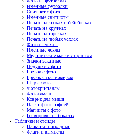
Фото на футболках
Именные футболки
Свитшот с фото
Именные свитшоты
Печать на кепках и бейсболках
Печать на кружках
Печать на тарелках
Печать на любых чехлах
Фото на чехлы
Именные чехлы
Медицинские маски с принтом
Значки закатные
Подушки с фото
Брелок с фото
Брелок с гос. номером
Шар с фото
Фотокристаллы
Фотокамень
Коврик для мыши
Пазл с фотографией
Магниты с фото
Гравировка на бокалах
Таблички и стенды
Плакетки наградные
Флаги и вымпелы