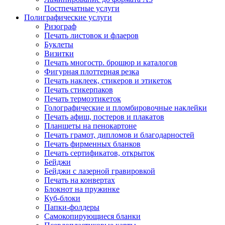
Постпечатные услуги
Полиграфические услуги
Ризограф
Печать листовок и флаеров
Буклеты
Визитки
Печать многостр. брошюр и каталогов
Фигурная плоттерная резка
Печать наклеек, стикеров и этикеток
Печать стикерпаков
Печать термоэтикеток
Голографические и пломбировочные наклейки
Печать афиш, постеров и плакатов
Планшеты на пенокартоне
Печать грамот, дипломов и благодарностей
Печать фирменных бланков
Печать сертификатов, открыток
Бейджи
Бейджи с лазерной гравировкой
Печать на конвертах
Блокнот на пружинке
Куб-блоки
Папки-фолдеры
Самокопирующиеся бланки