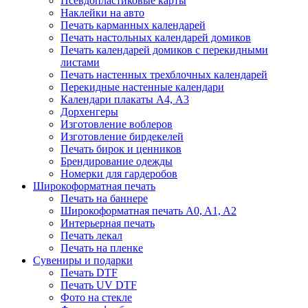
Псевдопластиковые карты
Наклейки на авто
Печать карманных календарей
Печать настольных календарей домиков
Печать календарей домиков с перекидными
листами
Печать настенных трехблочных календарей
Перекидные настенные календари
Календари плакаты А4, А3
Дорхенгеры
Изготовление воблеров
Изготовление бирдекелей
Печать бирок и ценников
Брендирование одежды
Номерки для гардеробов
Широкоформатная печать
Печать на баннере
Широкоформатная печать A0, A1, A2
Интерьерная печать
Печать лекал
Печать на пленке
Сувениры и подарки
Печать DTF
Печать UV DTF
Фото на стекле