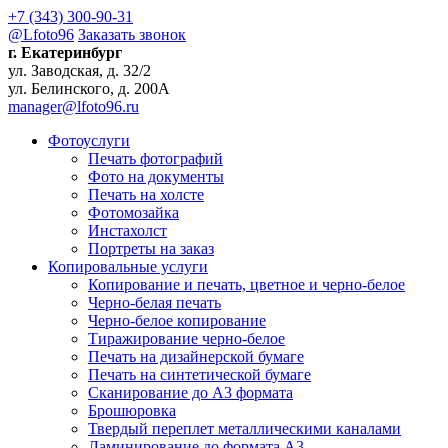
+7 (343) 300-90-31
@Lfoto96
Заказать звонок
г. Екатеринбург
ул. Заводская, д. 32/2
ул. Белинского, д. 200А
manager@lfoto96.ru
Фотоуслуги
Печать фотографий
Фото на документы
Печать на холсте
Фотомозайка
Инстахолст
Портреты на заказ
Копировальные услуги
Копирование и печать, цветное и черно-белое
Черно-белая печать
Черно-белое копирование
Тиражирование черно-белое
Печать на дизайнерской бумаге
Печать на синтетической бумаге
Сканирование до A3 формата
Брошюровка
Твердый переплет металлическими каналами
Ламинирование до формата А3