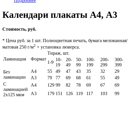
Подробнее
Календари плакаты А4, А3
Стоимость, руб.
* Цена руб. за 1 шт. Полноцветная печать, бумага мелованная/
2
матовая 250 г/м
+ установка люверса.
Тираж, шт.
Ламинация
Формат
10-
20-
50-
100-
200-
300-
1-9
19
49
99
199
299
399
А4
55
49
47
43
35
32
29
Без
ламинации
А3
79
77
69
68
61
55
49
С
А4
129
99
82
78
69
67
69
ламинацией
А3
179
151
126
119
117
103
99
2х125 мкм