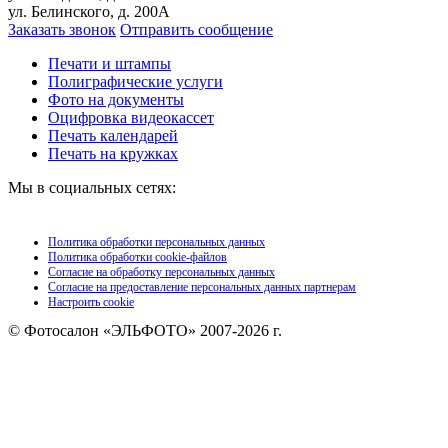
ул. Белинского, д. 200А
Заказать звонок
Отправить сообщение
Печати и штампы
Полиграфические услуги
Фото на документы
Оцифровка видеокассет
Печать календарей
Печать на кружках
Мы в социальных сетях:
Политика обработки персональных данных
Политика обработки сookie-файлов
Согласие на обработку персональных данных
Согласие на предоставление персональных данных партнерам
Настроить cookie
© Фотосалон «ЭЛЬФОТО» 2007-2026 г.
Цены и информация на сайте носят ознакомительный характер и ни при каких
условиях не является публичной офертой, определяемой положениями Статьи 437
(2) ГК РФ. Точный расчет вашего заказа в зависимости от объема и срочности вы
можете получить в отделе продаж Эльфото.