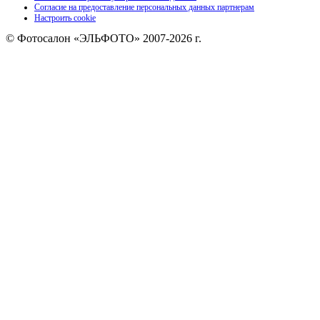
Согласие на предоставление персональных данных партнерам
Настроить cookie
© Фотосалон «ЭЛЬФОТО» 2007-2026 г.
Цены и информация на сайте носят ознакомительный характер и ни при каких
условиях не является публичной офертой, определяемой положениями Статьи 437
(2) ГК РФ. Точный расчет вашего заказа в зависимости от объема и срочности вы
можете получить в отделе продаж Эльфото.