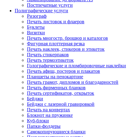
Постпечатные услуги
Полиграфические услуги
Ризограф
Печать листовок и флаеров
Буклеты
Визитки
Печать многостр. брошюр и каталогов
Фигурная плоттерная резка
Печать наклеек, стикеров и этикеток
Печать стикерпаков
Печать термоэтикеток
Голографические и пломбировочные наклейки
Печать афиш, постеров и плакатов
Планшеты на пенокартоне
Печать грамот, дипломов и благодарностей
Печать фирменных бланков
Печать сертификатов, открыток
Бейджи
Бейджи с лазерной гравировкой
Печать на конвертах
Блокнот на пружинке
Куб-блоки
Папки-фолдеры
Самокопирующиеся бланки