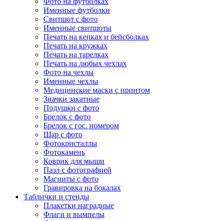
Фото на футболках
Именные футболки
Свитшот с фото
Именные свитшоты
Печать на кепках и бейсболках
Печать на кружках
Печать на тарелках
Печать на любых чехлах
Фото на чехлы
Именные чехлы
Медицинские маски с принтом
Значки закатные
Подушки с фото
Брелок с фото
Брелок с гос. номером
Шар с фото
Фотокристаллы
Фотокамень
Коврик для мыши
Пазл с фотографией
Магниты с фото
Гравировка на бокалах
Таблички и стенды
Плакетки наградные
Флаги и вымпелы