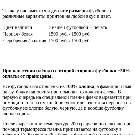
Также у нас имеются и
детские размеры
футболок и
различные варианты принтов на любой вкус и цвет.
Цвет надписи
с нашей футболкой + печать
Черная / белая
1500 руб. / 1500 руб.
Серебряная / золотая
1500 руб. / 1500 руб.
Заказать футболку
При нанесении плёнки со второй стороны футболки +50%
оплаты от прайс цены.
Все футболки изготовлены
из 100% хлопка
, а фамилия и имя
на футболку наносятся при помощи технологии флекс. В
первую очередь на специальной пленке флекс вырезается при
помощи плоттера нужный рисунок или текст для переноса на
футболку из хлопка белую, черную, да и вообще футболку
любого цвета.
После вырезки при температуре 200 градусов по цельсию при
помощи термопресса пленка припаивается на футболку в
течении 15-20 секунд. Футболка с фамилией и номером так же