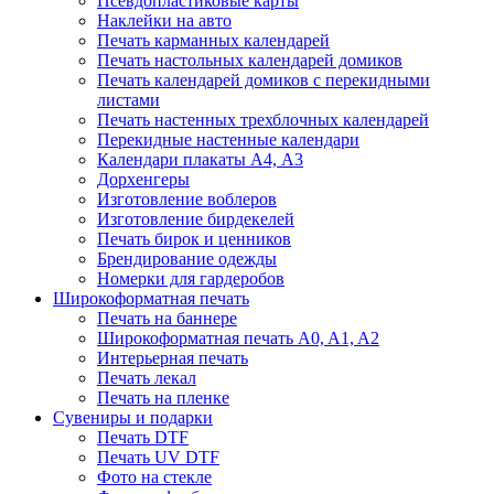
Псевдопластиковые карты
Наклейки на авто
Печать карманных календарей
Печать настольных календарей домиков
Печать календарей домиков с перекидными
листами
Печать настенных трехблочных календарей
Перекидные настенные календари
Календари плакаты А4, А3
Дорхенгеры
Изготовление воблеров
Изготовление бирдекелей
Печать бирок и ценников
Брендирование одежды
Номерки для гардеробов
Широкоформатная печать
Печать на баннере
Широкоформатная печать A0, A1, A2
Интерьерная печать
Печать лекал
Печать на пленке
Сувениры и подарки
Печать DTF
Печать UV DTF
Фото на стекле