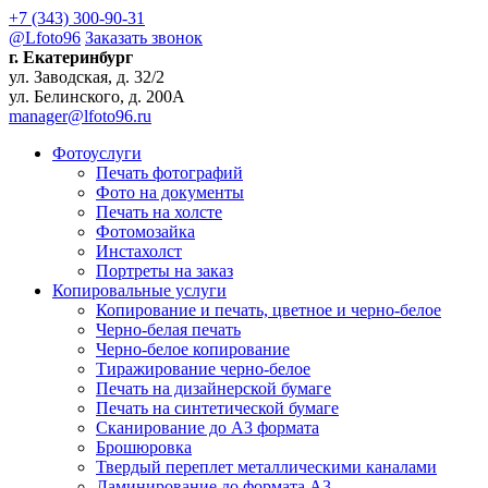
+7 (343) 300-90-31
@Lfoto96
Заказать звонок
г. Екатеринбург
ул. Заводская, д. 32/2
ул. Белинского, д. 200А
manager@lfoto96.ru
Фотоуслуги
Печать фотографий
Фото на документы
Печать на холсте
Фотомозайка
Инстахолст
Портреты на заказ
Копировальные услуги
Копирование и печать, цветное и черно-белое
Черно-белая печать
Черно-белое копирование
Тиражирование черно-белое
Печать на дизайнерской бумаге
Печать на синтетической бумаге
Сканирование до A3 формата
Брошюровка
Твердый переплет металлическими каналами
Ламинирование до формата А3